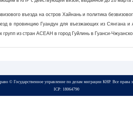
ающим в КНР с действующей визой, выданной до 28 марта 2
езвизового въезда на остров Хайнань и политика безвизов
ъезд в провинцию Гуандун для въезжающих из Сянгана и А
х групп из стран АСЕАН в город Гуйлинь в Гуанси-Чжуанск
право © Государственное управление по делам миграции КНР. Все права
ICP: 18064790