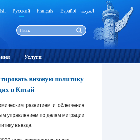
ish
Русский
Français
Español
العربية
ения
Услуги
ктировать визовую политику
щих в Китай
омическим развитием и облегчения
ым управлением по делам миграции
литику въезда.