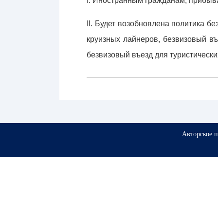
I. Иностранным гражданам, прибыв
II. Будет возобновлена политика б
круизных лайнеров, безвизовый в
безвизовый въезд для туристически
Авторское 