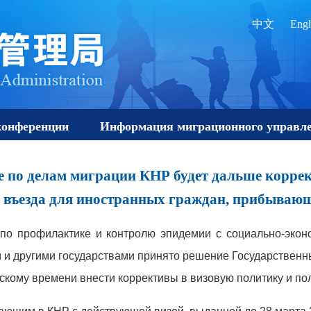
中文
Engl
конференции
Информация миграционного управл
е по делам миграции КНР будет дальше корре
 въезда для иностранных граждан, прибываю
по профилактике и контролю эпидемии с социально-экон
 и другими государствами принято решение Государственн
нскому времени внести коррективы в визовую политику и по