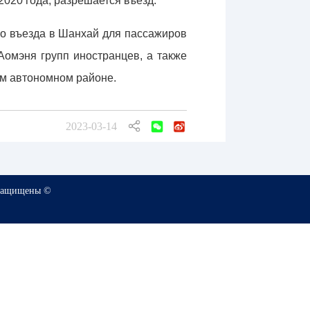
020 года, разрешается въезд.
ого въезда в Шанхай для пассажиров
омэня групп иностранцев, а также
ом автономном районе.
2023-03-14
 защищены ©