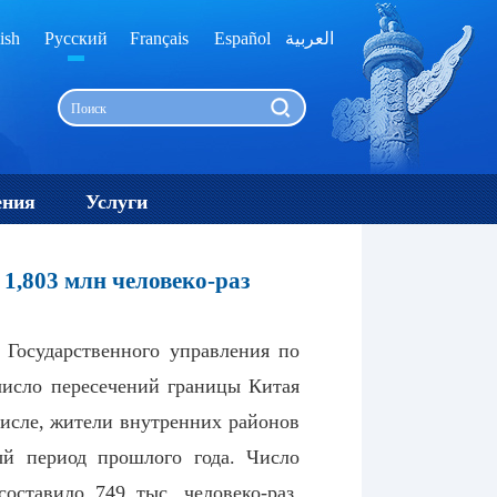
ish
Русский
Français
Español
العربية
ения
Услуги
 1,803 млн человеко-раз
м Государственного управления по
число пересечений границы Китая
числе, жители внутренних районов
ый период прошлого года. Число
оставило 749 тыс. человеко-раз,