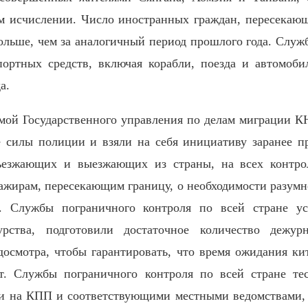
м исчислении. Число иностранных граждан, пересекающ
 больше, чем за аналогичный период прошлого года. Служ
портных средств, включая корабли, поезда и автомоби
а.
ммой Государственного управления по делам миграции К
е силы полиции и взяли на себя инициативу заранее пр
ъезжающих и выезжающих из страны, на всех контро
сажирам, пересекающим границу, о необходимости разумн
. Службы пограничного контроля по всей стране уси
урства, подготовили достаточное количество дежу
досмотра, чтобы гарантировать, что время ожидания к
. Службы пограничного контроля по всей стране те
 на КПП и соответствующими местными ведомствами, 