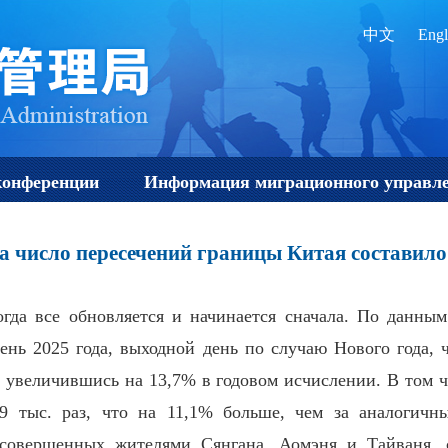
中文
Engl
конференции
Информация миграционного управл
а число пересечений границы Китая составило
огда все обновляется и начинается сначала. По данны
ень 2025 года, выходной день по случаю Нового года, 
з, увеличившись на 13,7% в годовом исчислении. В том 
69 тыс. раз, что на 11,1% больше, чем за аналогичн
совершенных жителями Сянгана, Аомэня и Тайваня, с