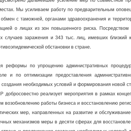
редусмотрено дальнейшее усиление мер по совместной п
местах. Мы усиливаем работу по предварительным опове
 обмен с таможней, органами здравоохранения и терри
ацией о лицах из зон повышенного риска. Посредством
 случаев заражения и 343 тыс. лиц, имевших близкий к
тивоэпидемической обстановки в стране.
ия реформы по упрощению административных процедур
ле и по оптимизации предоставления административн
го создания необходимых условий и формирования новой ст
Р добросовестно реализует мероприятия в рамках конц
ем возобновлению работы бизнеса и восстановлению регио
итических мер, направленных на развитие и обслуживание
чных механизмов меры в десяти сферах для восстановле