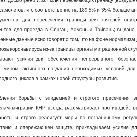
/раз; досмотрено 7,527 млн пересекающих границу (воздушн
 самолетов, что соответственно на 189,5% и 35% больше а
ументов для пересечения границы для жителей внутр
нтов для проезда в Сянган, Аомэнь и Тайвань; выдано 
нные данные ясно говорят о том, что на фоне нормализац
воза коронавируса из-за границы органы миграционной сл
ывают усилия для обеспечения непрерывного, безопас
 миром, активного создания необходимых условий для
одного циклов в рамках новой структуры развития.
бления борьбы с эпидемией и строгого пресечения в
елам миграции КНР всегда рассматривает противодействи
боты и строго реализует меры по пограничному регу
твию и опережающей защите, прикладываем усилия дл