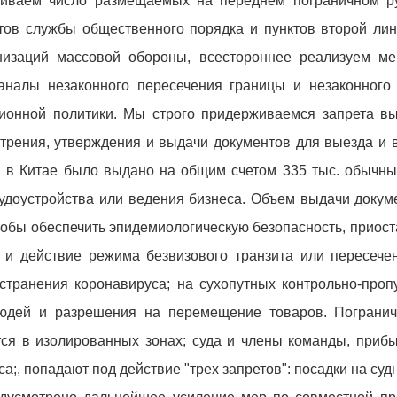
ичиваем число размещаемых на переднем пограничном р
тов службы общественного порядка и пунктов второй лин
изаций массовой обороны, всестороннее реализуем ме
аналы незаконного пересечения границы и незаконного
ионной политики. Мы строго придерживаемся запрета в
отрения, утверждения и выдачи документов для выезда и 
а в Китае было выдано на общим счетом 335 тыс. обычны
рудоустройства или ведения бизнеса. Объем выдачи доку
чтобы обеспечить эпидемиологическую безопасность, приос
х и действие режима безвизового транзита или пересече
странения коронавируса; на сухопутных контрольно-проп
дей и разрешения на перемещение товаров. Погранич
тся в изолированных зонах; суда и члены команды, приб
а;, попадают под действие "трех запретов": посадки на суд