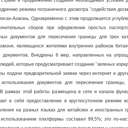
й стране и продвижению создания необходимых условий д
едрению режима пограничного досмотра "содействия досм
Сянган-Аомэнь. Одновременно с этим продолжается углубл
олнительных сборов при оформлении простых паспорт
ых документов для пересечения границы для трех кат
омэня, являющихся жителями внутренних районов Китая
 документов. Внедрены 6 мер, направленных на упро
людей, которые предусматривают создание "зеленых кори
ры подачи предварительной заявки через интернет и дру
использования документов для пересечения границы,
. В рамках этой работы размещена в сети и начала фун
ает в себя предоставление в круглосуточном режиме к
вления на разных языках для китайских и иностранных 
использованием платформы составил 99,5%; это по-на