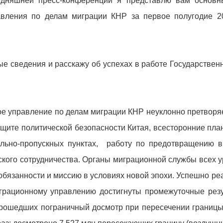
одняшней пресс-конференции я представлю вам основ
авления по делам миграции КНР за первое полугодие 2
е сведения и расскажу об успехах в работе Государствен
ное управление по делам миграции КНР неуклонно претворя
защите политической безопасности Китая, всесторонние пла
ольно-пропускных пунктах, работу по предотвращению в
кого сотрудничества. Органы миграционной службы всех у
обязанности и миссию в условиях новой эпохи. Успешно ре
играционному управлению достигнуты промежуточные резул
прошедших пограничный досмотр при пересечении границы 