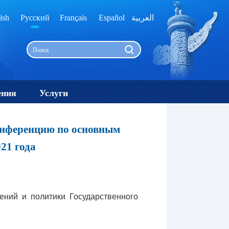
ish
Русский
Français
Español
العربية
ения
Услуги
конференцию по основным
21 года
ний и политики Государственного