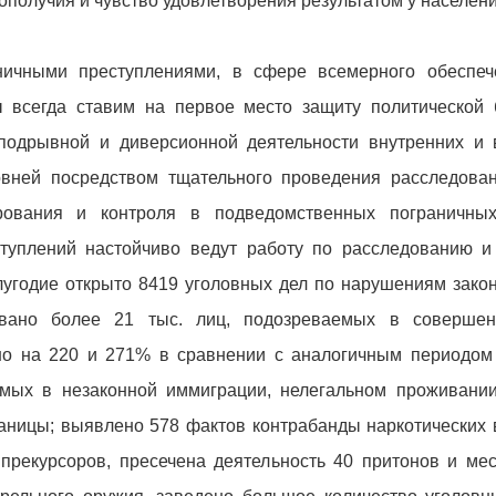
получия и чувство удовлетворения результатом у населени
ничными преступлениями, в сфере всемерного обеспеч
ы всегда ставим на первое место защиту политической 
подрывной и диверсионной деятельности внутренних и
вней посредством тщательного проведения расследова
ирования и контроля в подведомственных пограничн
туплений настойчиво ведут работу по расследованию и 
лугодие открыто 8419 уголовных дел по нарушениям закон
товано более 21 тыс. лиц, подозреваемых в совершен
но на 220 и 271% в сравнении с аналогичным периодом
мых в незаконной иммиграции, нелегальном проживании
аницы; выявлено 578 фактов контрабанды наркотических 
 прекурсоров, пресечена деятельность 40 притонов и мес