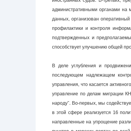
иностранных судов. В-третьих, п
административными органами на 
данных, организован оперативный
профилактики и контроля информ
подтвержденных и предполагаемых
способствует улучшению общей про
В деле углубления и продвижен
последующем надлежащем контро
управления, что касается активно
управление по делам миграции КН
народу". Во-первых, мы содейству
в этой сфере реализуется 16 пол
направленные на упрощение разли