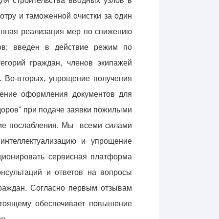
ля строительства вводных узлов в
отру и таможенной очистки за один
енная реализация мер по снижению
ов; введен в действие режим по
егорий граждан, членов экипажей
. Во-вторых, упрощение получения
щение оформления документов для
доров" при подаче заявки пожилыми
гие послабления. Мы всеми силами
 интеллектуализацию и упрощение
кционировать сервисная платформа
онсультаций и ответов на вопросы
граждан. Согласно первым отзывам
стоящему обеспечивает повышение