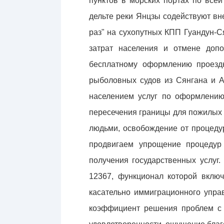
пунктов в морских портах по все
дельте реки Янцзы содействуют вн
раз" на сухопутных КПП Гуандун-
затрат населения и отмене доп
бесплатному оформлению проездн
рыболовных судов из Сянгана и А
населением услуг по оформлению
пересечения границы для пожилых 
людьми, освобождение от процеду
продвигаем упрощение процедур 
получения государственных услуг
12367, функционал которой включ
касательно иммиграционного упра
коэффициент решения проблем с 