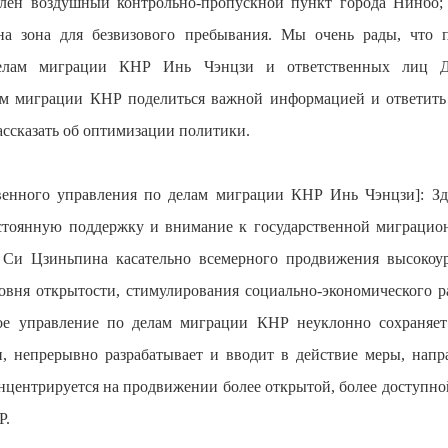
лен воздушный контрольно-пропускной пункт города Нинбо;
на зона для безвизового пребывания. Мы очень рады, что п
делам миграции КНР Инь Чэнцзи и ответственных лиц Д
лам миграции КНР поделиться важной информацией и ответит
ассказать об оптимизации политики.
твенного управления по делам миграции КНР Инь Чэнцзи]: Зд
тоянную поддержку и внимание к государственной миграцион
я Си Цзиньпина касательно всемерного продвижения высокоу
вня открытости, стимулирования социально-экономического 
ое управление по делам миграции КНР неуклонно сохраняет
, непрерывно разрабатывает и вводит в действие меры, нап
нцентрируется на продвижении более открытой, более доступной
Р.