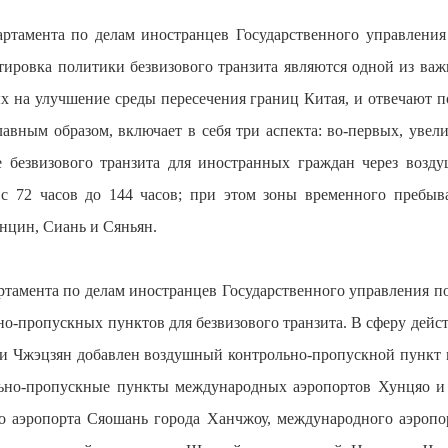
партамента по делам иностранцев Государственного управлени
тировка политики безвизового транзита являются одной из важ
х на улучшение среды пересечения границ Китая, и отвечают п
лавным образом, включает в себя три аспекта: во-первых, увел
 безвизового транзита для иностранных граждан через возд
 72 часов до 144 часов; при этом зоны временного пребыва
нцин, Сиань и Сяньян.
артамента по делам иностранцев Государственного управления п
о-пропускных пунктов для безвизового транзита. В сферу дейст
 и Чжэцзян добавлен воздушный контрольно-пропускной пункт 
льно-пропускные пункты международных аэропортов Хунцяо и 
 аэропорта Сяошань города Ханчжоу, международного аэропор