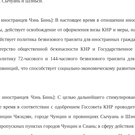
х Сычуань и Шэньси.
м иностранцев Чэнь Бинь]: В настоящее время в отношении ино
ны, действует освобождение от оформления визы КНР и меры, н
ействует политика безвизового транзита для иностранных граждан
терство общественной безопасности КНР и Государственное
олитику 72-часового и 144-часового безвизового транзита для
ровинций, что способствует социально-экономическому развити
м иностранцев Чэнь Бинь]: С целью дальнейшего стимулирова
е время в соответствии с одобрением Госсовета КНР проводит
винции Чжэцзян, городе Чунцин и провинциях Сычуань и Шэнь
ропускных пунктах городов Чунцин и Сиань; в сферу действия б