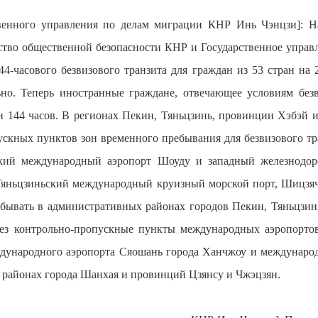
твенного управления по делам миграции КНР Инь Чэнцзи]: На
тво общественной безопасности КНР и Государственное управ
44-часового безвизового транзита для граждан из 53 стран на
но. Теперь иностранные граждане, отвечающее условиям безв
и 144 часов. В регионах Пекин, Тяньцзинь, провинции Хэбэй 
скных пунктов зон временного пребывания для безвизового тра
ский международный аэропорт Шоуду и западный железнодор
Тяньцзиньский международный круизный морской порт, Шицзя
ебывать в административных районах городов Пекин, Тяньцзи
рез контрольно-пропускные пункты международных аэропорто
ународного аэропорта Сяошань города Ханчжоу и международ
 районах города Шанхая и провинций Цзянсу и Чжэцзян.