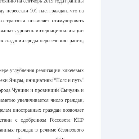
тоянию на сентябрь 2019 года границы
ду пересекли 101 тыс. граждан, что на
о транзита позволяет стимулировать
овышать уровень интернационализации
 в создании среды пересечения границ,
мере углубления реализации ключевых
реки Янцзы, инициативы "Пояс и путь"
города Чунцин и провинций Сычуань и
аметно увеличивается число граждан,
делам иностранных граждан позволяет
тствии с одобрением Госсовета КНР
ранных граждан в режиме безвизового