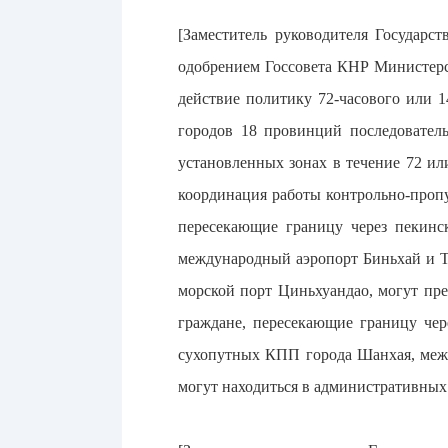
[Заместитель руководителя Государс
одобрением Госсовета КНР Министерс
действие политику 72-часового или 1
городов 18 провинций последователь
установленных зонах в течение 72 ил
координация работы контрольно-пропу
пересекающие границу через пекин
международный аэропорт Биньхай и 
морской порт Циньхуандао, могут пр
граждане, пересекающие границу че
сухопутных КПП города Шанхая, межд
могут находиться в административных