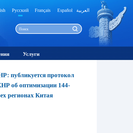
ish
Русский
Français
Español
العربية
ения
Услуги
НР: публикуется протокол
КНР об оптимизации 144-
рех регионах Китая