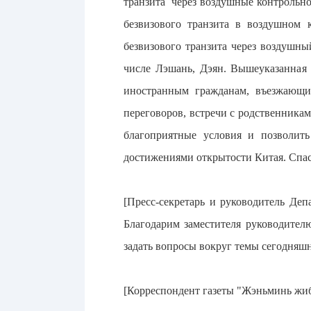
транзита через воздушные контрольно
безвизового транзита в воздушном 
безвизового транзита через воздушны
числе Лэшань, Дэян. Вышеуказанная 
иностранным гражданам, въезжающи
переговоров, встречи с родственника
благоприятные условия и позволить
достижениями открытости Китая. Спас
[Пресс-секретарь и руководитель Де
Благодарим заместителя руководите
задать вопросы вокруг темы сегодняшн
[Корреспондент газеты "Жэньминь жиба