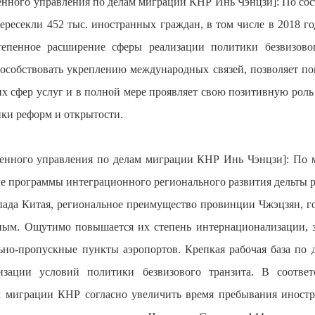
венного управления по делам миграции КНР Инь Чэнцзи]: По сос
ресекли 452 тыс. иностранных граждан, в том числе в 2018 го
епенное расширение сферы реализации политики безвизовог
способствовать укреплению международных связей, позволяет п
х сфер услуг и в полной мере проявляет свою позитивную роль
ки реформ и открытости.
твенного управления по делам миграции КНР Инь Чэнцзи]: По 
сле программы интеграционного регионального развития дельты 
апада Китая, региональное преимущество провинции Чжэцзян, 
ным. Ощутимо повышается их степень интернационализации, з
ьно-пропускные пункты аэропортов. Крепкая рабочая база по 
зации условий политики безвизового транзита. В соотве
м миграции КНР согласно увеличить время пребывания иност