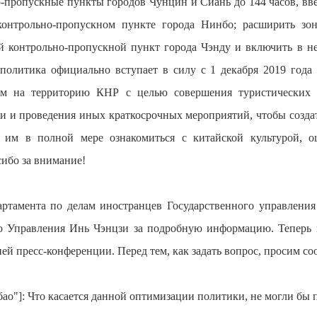
-пропускные пункты городов Чунцин и Сиань до 144 часов, вве
контрольно-пропускном пункте города Нинбо; расширить з
й контрольно-пропускной пункт города Чэнду и включить в не
политика официально вступает в силу с 1 декабря 2019 года 
м на территорию КНР с целью совершения туристических э
ми и проведения иных краткосрочных мероприятий, чтобы созда
 им в полной мере ознакомиться с китайской культурой, о
ибо за внимание!
партамента по делам иностранцев Государственного управлени
лю Управления Инь Чэнцзи за подробную информацию. Теперь
ей пресс-конференции. Перед тем, как задать вопрос, просим с
о"]: Что касается данной оптимизации политики, не могли бы п