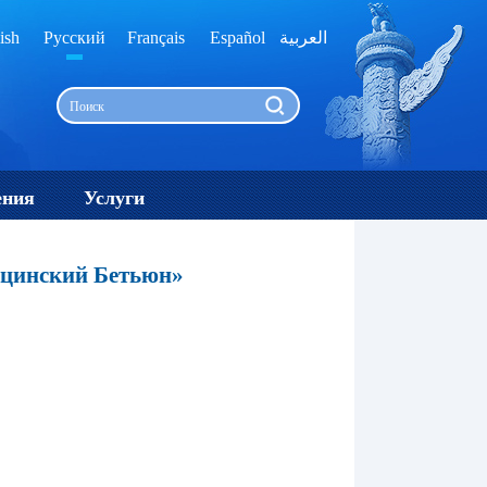
ish
Русский
Français
Español
العربية
ения
Услуги
ацинский Бетьюн»