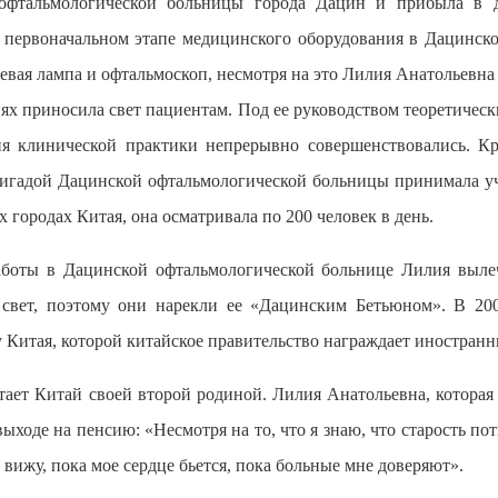
 офтальмологической больницы города Дацин и прибыла в 
а первоначальном этапе медицинского оборудования в Дацинск
евая лампа и офтальмоскоп, несмотря на это Лилия Анатольевна
х приносила свет пациентам. Под ее руководством теоретическ
ия клинической практики непрерывно совершенствовались. Кр
ригадой Дацинской офтальмологической больницы принимала уч
 городах Китая, она осматривала по 200 человек в день.
аботы в Дацинской офтальмологической больнице Лилия выле
свет, поэтому они нарекли ее «Дацинским Бетьюном». В 20
итая, которой китайское правительство награждает иностранн
тает Китай своей второй родиной. Лилия Анатольевна, которая
 выходе на пенсию: «Несмотря на то, что я знаю, что старость по
я вижу, пока мое сердце бьется, пока больные мне доверяют».