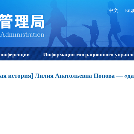
中文
Engl
конференции
Информация миграционного управл
кая история] Лилия Анатольевна Попова — «д