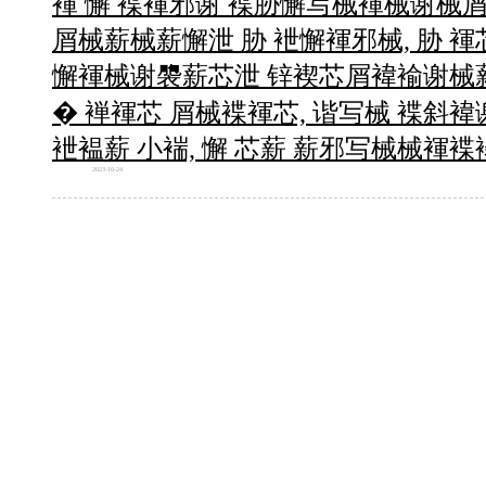
褌 懈 褋褌邪谢 褋胁懈写械褌械谢械屑
屑械薪械薪懈泄 胁 袣懈褌邪械, 胁 褌
懈褌械谢褜薪芯泄 锌褉芯屑褘褕谢械薪
� 褝褌芯 屑械褋褌芯, 谐写械 褋斜
袣褞薪 小褍, 懈 芯薪 薪邪写械械褌褋褟,
2023-10-24