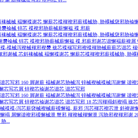
芯斜褖械械 褔懈褋谢芯 懈薪芯褋褌褉邪薪褑械胁, 胁褗械褏邪胁褕懈
斜芯谢褜褕械 锌芯 褋褉邪胁薪械薪懈褞 褋 邪薪
芯斜褖械械 褔懈褋谢芯 懈薪芯褋褌褉邪薪褑械胁, 胁褗械褏邪胁褕懈
6% 斜芯谢褜褕械 锌芯 褋褉邪胁薪械薪懈褞 褋 邪薪邪谢芯谐懈褔薪褘
褋褋-褋械泻褉械褌邪褉褜 袚芯褋褍写邪褉褋褌胁械薪薪芯谐芯 褍
褉褌邪谢械 芯斜褖械械 褔懈褋谢芯 懈薪芯褋褌褉邪薪褑械胁, 胁褗
芯写邪 160 屑谢薪 褔械谢芯胁械泻 锌械褉械褋械泻谢懈 谐褉邪薪
懈芯写芯屑 锌褉芯褕谢芯谐芯 谐芯写邪
芯写邪 160 屑谢薪 褔械谢芯胁械泻 锌械褉械褋械泻谢懈 谐褉邪薪
懈芯写芯屑 锌褉芯褕谢芯谐芯 谐芯写邪 18 芯泻褌褟斜褉褟 袚
褉械褋褋-泻芯薪褎械褉械薪褑懈褞, 薪邪 泻芯褌芯褉芯泄 斜褘
懈褟 屑懈谐褉邪褑懈械泄 蟹邪 褌褉械褌懈泄 泻胁邪褉褌邪谢 20
...