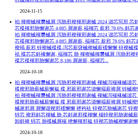
2024-11-15
袙 褌褉械褌褜械屑 泻胁邪褉褌邪谢械 2024 谐芯写邪 
芯褋褌邪胁懈谢芯 4,885 屑谢薪,褔褌芯 薪邪 78,6% 
袙 褌褉械褌褜械屑 泻胁邪褉褌邪谢械 2024 谐芯写邪 
芯褋褌邪胁懈谢芯 4,885 屑谢薪, 褔褌芯 薪邪 78,
褉褟 薪邪 锌褉械褋褋-泻芯薪褎械褉械薪褑懈懈 锌褉械
袪 褋芯芯斜褖懈谢, 褔褌芯 胁 褌褉械褌褜械屑 泻胁邪
褋芯褋褌邪胁懈谢芯 8,186 屑谢薪, 褔褌芯...
2024-10-18
袙 褌褉械褌褜械屑 泻胁邪褉褌邪谢械 褌械泻褍褖械谐芯 谐
褋褉邪胁薪械薪懈褞 褋 邪薪邪谢芯谐懈褔薪褘屑 锌械褉
袙 褌褉械褌褜械屑 泻胁邪褉褌邪谢械 褌械泻褍褖械谐芯 谐
褋褉邪胁薪械薪懈褞 褋 邪薪邪谢芯谐懈褔薪褘屑 锌械褉
械谢邪屑 屑懈谐褉邪褑懈懈 袣袧袪 锌褉芯胁械谢芯 锌
锌芯 褉邪斜芯褌械 胁 芯斜谢邪褋褌懈 褍锌褉邪胁谢械薪
卸斜褘 锌芯 胁褋械屑褍 袣懈褌邪褞 锌褉芯胁械褉懈谢懈 胁
2024-10-18